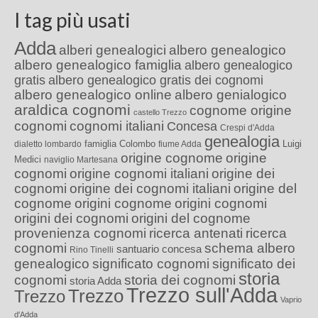
I tag più usati
Adda
alberi genealogici
albero genealogico
albero genealogico famiglia
albero genealogico
gratis
albero genealogico gratis dei cognomi
albero genealogico online
albero genialogico
araldica cognomi
cognome origine
castello Trezzo
cognomi
cognomi italiani
Concesa
Crespi d'Adda
genealogia
famiglia Colombo
Luigi
dialetto lombardo
fiume Adda
origine cognome
origine
Medici
naviglio Martesana
cognomi
origine cognomi italiani
origine dei
cognomi
origine dei cognomi italiani
origine del
cognome
origini cognome
origini cognomi
origini dei cognomi
origini del cognome
provenienza cognomi
ricerca antenati
ricerca
cognomi
schema albero
santuario concesa
Rino Tinelli
genealogico
significato cognomi
significato dei
storia
cognomi
storia dei cognomi
storia Adda
Trezzo sull'Adda
Trezzo
Trezzo
Vaprio
d'Adda