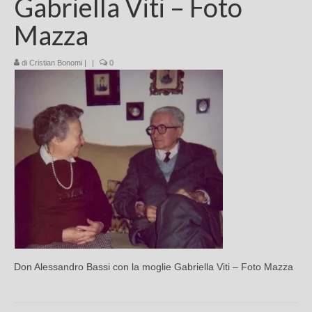
Gabriella Viti – Foto
Chi sono
Mazza
FAQ
di
Cristian Bonomi
|
|
0
Contatti
Don Alessandro Bassi con la moglie Gabriella Viti – Foto Mazza