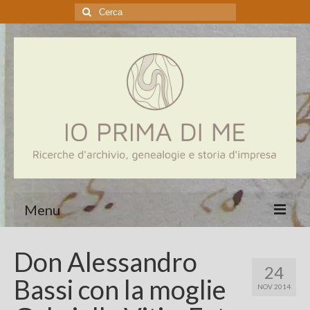
Cerca:
Menu
Home
Don Alessandro
24
Genealogia
Bassi con la moglie
NOV 2014
Aziende