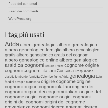
Feed dei contenuti
Feed dei commenti
WordPress.org
I tag più usati
Adda
alberi genealogici
albero genealogico
albero genealogico famiglia
albero genealogico
gratis
albero genealogico gratis dei cognomi
albero genealogico online
albero genialogico
araldica cognomi
cognome origine
castello Trezzo
cognomi
cognomi italiani
Concesa
Crespi d'Adda
genealogia
famiglia Colombo
Luigi
dialetto lombardo
fiume Adda
origine cognome
origine
Medici
naviglio Martesana
cognomi
origine cognomi italiani
origine dei
cognomi
origine dei cognomi italiani
origine del
cognome
origini cognome
origini cognomi
origini dei cognomi
origini del cognome
provenienza cognomi
ricerca antenati
ricerca