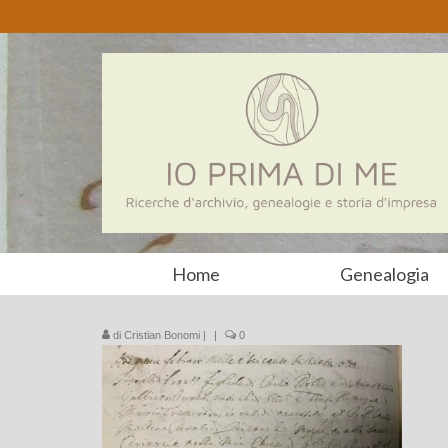
Home
Genealogia
di
Cristian Bonomi
|
|
0