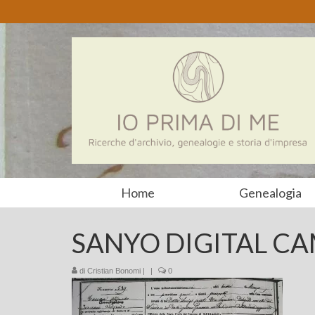
Home
Genealogia
SANYO DIGITAL C
di
Cristian Bonomi
|
|
0