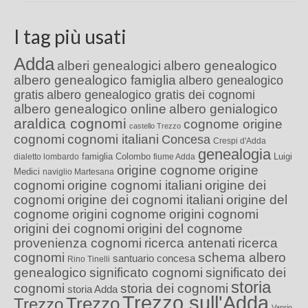
I tag più usati
Adda
alberi genealogici
albero genealogico
albero genealogico famiglia
albero genealogico
gratis
albero genealogico gratis dei cognomi
albero genealogico online
albero genialogico
araldica cognomi
cognome origine
castello Trezzo
cognomi
cognomi italiani
Concesa
Crespi d'Adda
genealogia
famiglia Colombo
Luigi
dialetto lombardo
fiume Adda
origine cognome
origine
Medici
naviglio Martesana
cognomi
origine cognomi italiani
origine dei
cognomi
origine dei cognomi italiani
origine del
cognome
origini cognome
origini cognomi
origini dei cognomi
origini del cognome
provenienza cognomi
ricerca antenati
ricerca
cognomi
schema albero
santuario concesa
Rino Tinelli
genealogico
significato cognomi
significato dei
storia
cognomi
storia dei cognomi
storia Adda
Trezzo sull'Adda
Trezzo
Trezzo
Vaprio