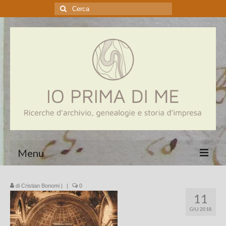
Cerca:
Menu
Home
di
Cristian Bonomi
|
|
0
11
Genealogia
GIU 2018
Aziende