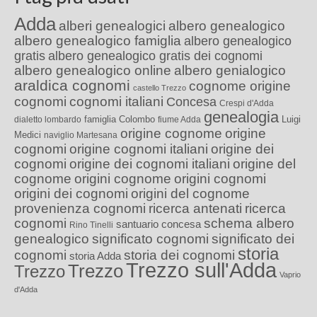
Adda
alberi genealogici
albero genealogico
albero genealogico famiglia
albero genealogico
gratis
albero genealogico gratis dei cognomi
albero genealogico online
albero genialogico
araldica cognomi
cognome origine
castello Trezzo
cognomi
cognomi italiani
Concesa
Crespi d'Adda
genealogia
famiglia Colombo
Luigi
dialetto lombardo
fiume Adda
origine cognome
origine
Medici
naviglio Martesana
cognomi
origine cognomi italiani
origine dei
cognomi
origine dei cognomi italiani
origine del
cognome
origini cognome
origini cognomi
origini dei cognomi
origini del cognome
provenienza cognomi
ricerca antenati
ricerca
cognomi
schema albero
santuario concesa
Rino Tinelli
genealogico
significato cognomi
significato dei
storia
cognomi
storia dei cognomi
storia Adda
Trezzo sull'Adda
Trezzo
Trezzo
Vaprio
d'Adda