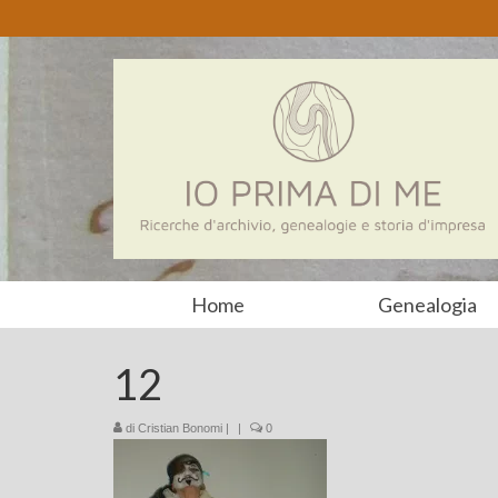
Home
Genealogia
12
di
Cristian Bonomi
|
|
0