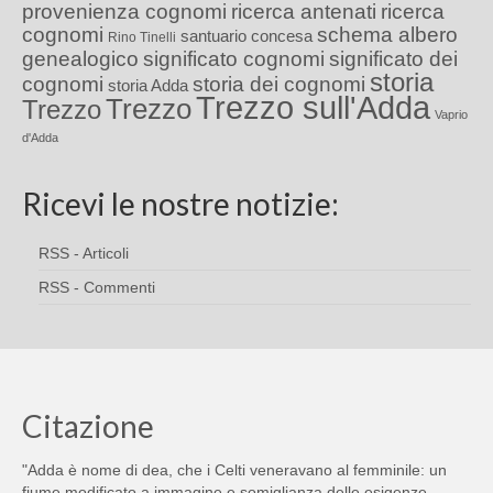
provenienza cognomi
ricerca antenati
ricerca
cognomi
schema albero
santuario concesa
Rino Tinelli
genealogico
significato cognomi
significato dei
storia
cognomi
storia dei cognomi
storia Adda
Trezzo sull'Adda
Trezzo
Trezzo
Vaprio
d'Adda
Ricevi le nostre notizie:
RSS - Articoli
RSS - Commenti
Citazione
"Adda è nome di dea, che i Celti veneravano al femminile: un
fiume modificato a immagine e somiglianza delle esigenze