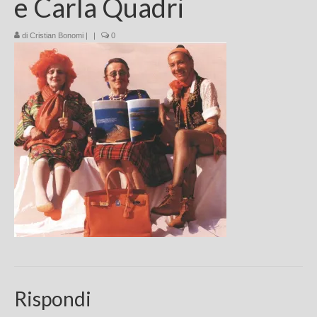
e Carla Quadri
Chi sono
di
Cristian Bonomi
|
|
0
FAQ
Contatti
Rispondi