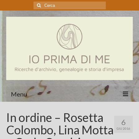
Cerca:
Menu
Home
In ordine – Rosetta
6
Genealogia
Colombo, Lina Motta
GIU 2016
Aziende