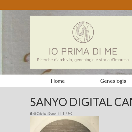
Home
Genealogia
SANYO DIGITAL C
di
Cristian Bonomi
|
|
0