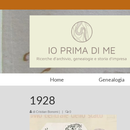
Home
Genealogia
1928
di
Cristian Bonomi
|
|
0