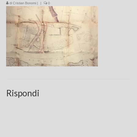
di
Cristian Bonomi
|
|
0
Chi sono
FAQ
Contatti
Rispondi