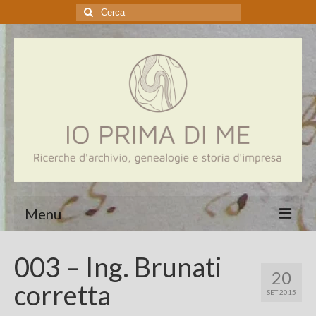
Cerca:
Menu
Home
003 – Ing. Brunati
20
Genealogia
corretta
SET 2015
Aziende