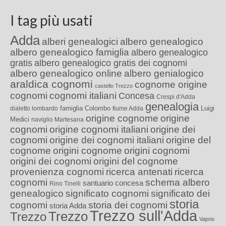
I tag più usati
Adda
alberi genealogici
albero genealogico
albero genealogico famiglia
albero genealogico
gratis
albero genealogico gratis dei cognomi
albero genealogico online
albero genialogico
araldica cognomi
cognome origine
castello Trezzo
cognomi
cognomi italiani
Concesa
Crespi d'Adda
genealogia
famiglia Colombo
Luigi
dialetto lombardo
fiume Adda
origine cognome
origine
Medici
naviglio Martesana
cognomi
origine cognomi italiani
origine dei
cognomi
origine dei cognomi italiani
origine del
cognome
origini cognome
origini cognomi
origini dei cognomi
origini del cognome
provenienza cognomi
ricerca antenati
ricerca
cognomi
schema albero
santuario concesa
Rino Tinelli
genealogico
significato cognomi
significato dei
storia
cognomi
storia dei cognomi
storia Adda
Trezzo sull'Adda
Trezzo
Trezzo
Vaprio