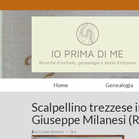
Home
Genealogia
Scalpellino trezzese 
Giuseppe Milanesi (R
di
Cristian Bonomi
|
|
0