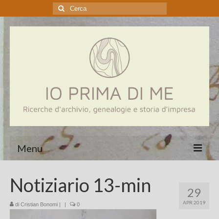
Cerca:
Menu
Home
Notiziario 13-min
29
Genealogia
APR 2019
di
Cristian Bonomi
|
|
0
Aziende