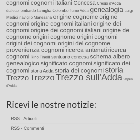
cognomi
cognomi italiani
Concesa
Crespi d'Adda
genealogia
famiglia Colombo
Luigi
dialetto lombardo
fiume Adda
origine cognome
origine
Medici
naviglio Martesana
cognomi
origine cognomi italiani
origine dei
cognomi
origine dei cognomi italiani
origine del
cognome
origini cognome
origini cognomi
origini dei cognomi
origini del cognome
provenienza cognomi
ricerca antenati
ricerca
cognomi
schema albero
santuario concesa
Rino Tinelli
genealogico
significato cognomi
significato dei
storia
cognomi
storia dei cognomi
storia Adda
Trezzo sull'Adda
Trezzo
Trezzo
Vaprio
d'Adda
Ricevi le nostre notizie:
RSS - Articoli
RSS - Commenti