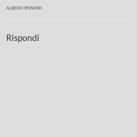
ALBERO BONOMI
Chi sono
FAQ
Contatti
Rispondi