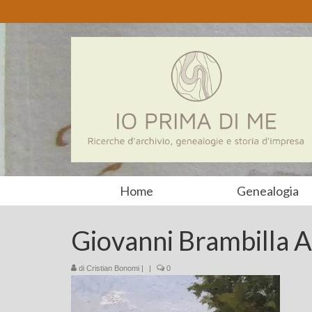
Home
Genealogia
Giovanni Brambilla A
di
Cristian Bonomi
|
|
0