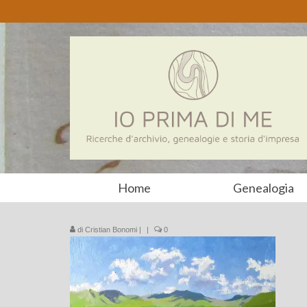
Home
Genealogia
di
Cristian Bonomi
|
|
0