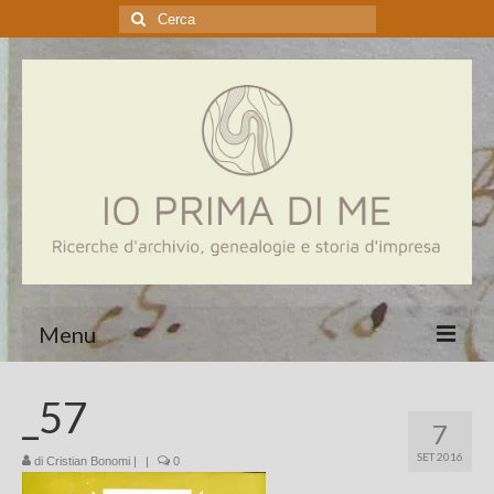
Cerca:
Menu
Home
_57
7
Genealogia
SET 2016
di
Cristian Bonomi
|
|
0
Aziende