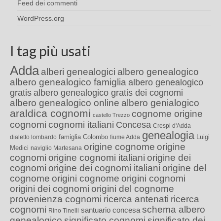
Feed dei commenti
WordPress.org
I tag più usati
Adda
alberi genealogici
albero genealogico
albero genealogico famiglia
albero genealogico
gratis
albero genealogico gratis dei cognomi
albero genealogico online
albero genialogico
araldica cognomi
cognome origine
castello Trezzo
cognomi
cognomi italiani
Concesa
Crespi d'Adda
genealogia
famiglia Colombo
Luigi
dialetto lombardo
fiume Adda
origine cognome
origine
Medici
naviglio Martesana
cognomi
origine cognomi italiani
origine dei
cognomi
origine dei cognomi italiani
origine del
cognome
origini cognome
origini cognomi
origini dei cognomi
origini del cognome
provenienza cognomi
ricerca antenati
ricerca
cognomi
schema albero
santuario concesa
Rino Tinelli
genealogico
significato cognomi
significato dei