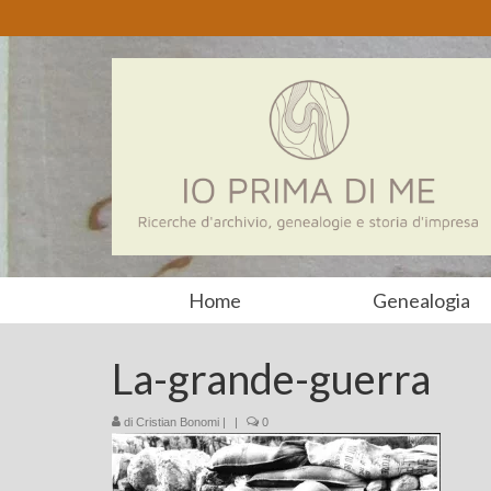
Home
Genealogia
La-grande-guerra
di
Cristian Bonomi
|
|
0