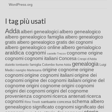
WordPress.org
I tag più usati
Adda
alberi genealogici
albero genealogico
albero genealogico famiglia
albero genealogico
gratis
albero genealogico gratis dei cognomi
albero genealogico online
albero genialogico
araldica cognomi
cognome origine
castello Trezzo
cognomi
cognomi italiani
Concesa
Crespi d'Adda
genealogia
famiglia Colombo
Luigi
dialetto lombardo
fiume Adda
origine cognome
origine
Medici
naviglio Martesana
cognomi
origine cognomi italiani
origine dei
cognomi
origine dei cognomi italiani
origine del
cognome
origini cognome
origini cognomi
origini dei cognomi
origini del cognome
provenienza cognomi
ricerca antenati
ricerca
cognomi
schema albero
santuario concesa
Rino Tinelli
genealogico
significato cognomi
significato dei