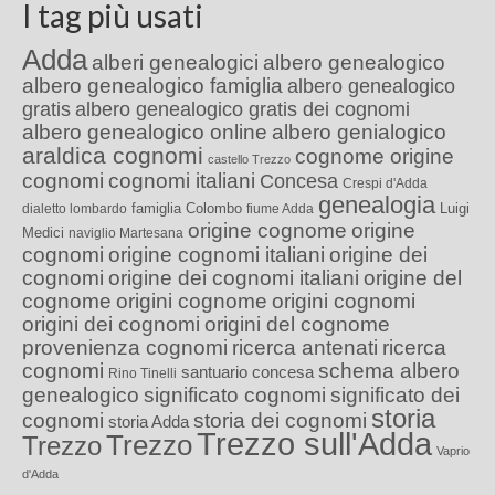
I tag più usati
Adda
alberi genealogici
albero genealogico
albero genealogico famiglia
albero genealogico
gratis
albero genealogico gratis dei cognomi
albero genealogico online
albero genialogico
araldica cognomi
cognome origine
castello Trezzo
cognomi
cognomi italiani
Concesa
Crespi d'Adda
genealogia
famiglia Colombo
Luigi
dialetto lombardo
fiume Adda
origine cognome
origine
Medici
naviglio Martesana
cognomi
origine cognomi italiani
origine dei
cognomi
origine dei cognomi italiani
origine del
cognome
origini cognome
origini cognomi
origini dei cognomi
origini del cognome
provenienza cognomi
ricerca antenati
ricerca
cognomi
schema albero
santuario concesa
Rino Tinelli
genealogico
significato cognomi
significato dei
storia
cognomi
storia dei cognomi
storia Adda
Trezzo sull'Adda
Trezzo
Trezzo
Vaprio
d'Adda