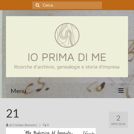
Cerca:
Menu
Home
21
2
Genealogia
NOV 2016
di
Cristian Bonomi
|
|
0
Aziende