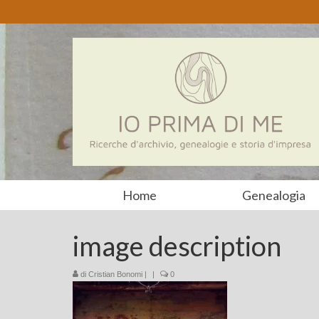
Home
Genealogia
image description
di
Cristian Bonomi
|
|
0