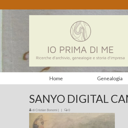
Home
Genealogia
SANYO DIGITAL C
di
Cristian Bonomi
|
|
0