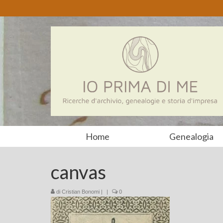
Home
Genealogia
canvas
di
Cristian Bonomi
|
|
0