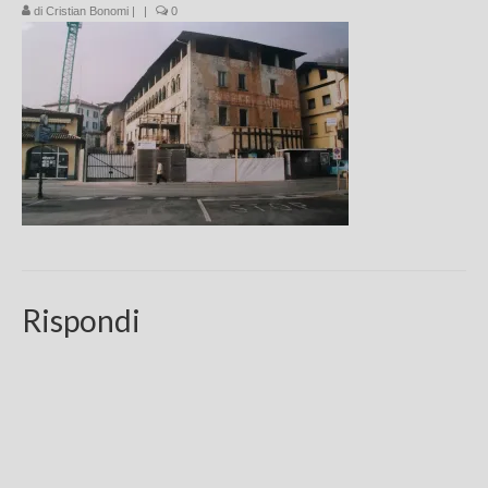
di
Cristian Bonomi
|
|
0
Chi sono
FAQ
Contatti
Rispondi