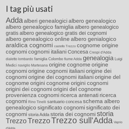
I tag più usati
Adda
alberi genealogici
albero genealogico
albero genealogico famiglia
albero genealogico
gratis
albero genealogico gratis dei cognomi
albero genealogico online
albero genialogico
araldica cognomi
cognome origine
castello Trezzo
cognomi
cognomi italiani
Concesa
Crespi d'Adda
genealogia
famiglia Colombo
Luigi
dialetto lombardo
fiume Adda
origine cognome
origine
Medici
naviglio Martesana
cognomi
origine cognomi italiani
origine dei
cognomi
origine dei cognomi italiani
origine del
cognome
origini cognome
origini cognomi
origini dei cognomi
origini del cognome
provenienza cognomi
ricerca antenati
ricerca
cognomi
schema albero
santuario concesa
Rino Tinelli
genealogico
significato cognomi
significato dei
storia
cognomi
storia dei cognomi
storia Adda
Trezzo sull'Adda
Trezzo
Trezzo
Vaprio
d'Adda