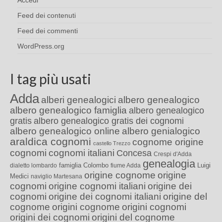
Accedi
Feed dei contenuti
Feed dei commenti
WordPress.org
I tag più usati
Adda
alberi genealogici
albero genealogico
albero genealogico famiglia
albero genealogico
gratis
albero genealogico gratis dei cognomi
albero genealogico online
albero genialogico
araldica cognomi
cognome origine
castello Trezzo
cognomi
cognomi italiani
Concesa
Crespi d'Adda
genealogia
famiglia Colombo
Luigi
dialetto lombardo
fiume Adda
origine cognome
origine
Medici
naviglio Martesana
cognomi
origine cognomi italiani
origine dei
cognomi
origine dei cognomi italiani
origine del
cognome
origini cognome
origini cognomi
origini dei cognomi
origini del cognome