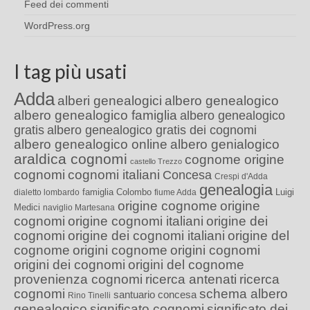
Feed dei commenti
WordPress.org
I tag più usati
Adda
alberi genealogici
albero genealogico
albero genealogico famiglia
albero genealogico
gratis
albero genealogico gratis dei cognomi
albero genealogico online
albero genialogico
araldica cognomi
cognome origine
castello Trezzo
cognomi
cognomi italiani
Concesa
Crespi d'Adda
genealogia
famiglia Colombo
Luigi
dialetto lombardo
fiume Adda
origine cognome
origine
Medici
naviglio Martesana
cognomi
origine cognomi italiani
origine dei
cognomi
origine dei cognomi italiani
origine del
cognome
origini cognome
origini cognomi
origini dei cognomi
origini del cognome
provenienza cognomi
ricerca antenati
ricerca
cognomi
schema albero
santuario concesa
Rino Tinelli
genealogico
significato cognomi
significato dei