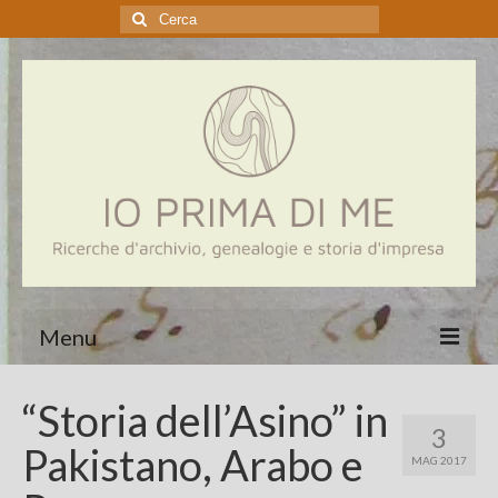
Cerca:
Menu
Home
“Storia dell’Asino” in
3
Genealogia
Pakistano, Arabo e
MAG 2017
Aziende