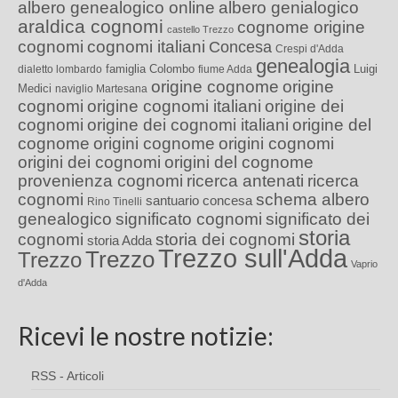
albero genealogico online
albero genialogico
araldica cognomi
cognome origine
castello Trezzo
cognomi
cognomi italiani
Concesa
Crespi d'Adda
genealogia
famiglia Colombo
Luigi
dialetto lombardo
fiume Adda
origine cognome
origine
Medici
naviglio Martesana
cognomi
origine cognomi italiani
origine dei
cognomi
origine dei cognomi italiani
origine del
cognome
origini cognome
origini cognomi
origini dei cognomi
origini del cognome
provenienza cognomi
ricerca antenati
ricerca
cognomi
schema albero
santuario concesa
Rino Tinelli
genealogico
significato cognomi
significato dei
storia
cognomi
storia dei cognomi
storia Adda
Trezzo sull'Adda
Trezzo
Trezzo
Vaprio
d'Adda
Ricevi le nostre notizie:
RSS - Articoli