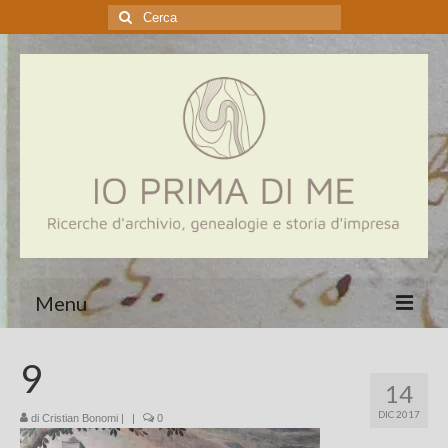
Cerca:
Menu
Home
9
14
Genealogia
DIC 2017
di
Cristian Bonomi
|
|
0
Aziende