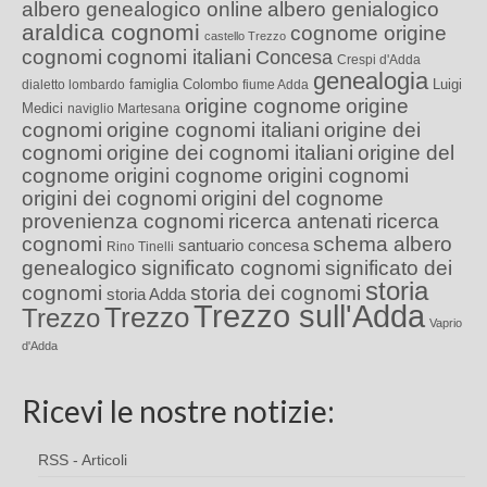
albero genealogico online
albero genialogico
araldica cognomi
cognome origine
castello Trezzo
cognomi
cognomi italiani
Concesa
Crespi d'Adda
genealogia
famiglia Colombo
Luigi
dialetto lombardo
fiume Adda
origine cognome
origine
Medici
naviglio Martesana
cognomi
origine cognomi italiani
origine dei
cognomi
origine dei cognomi italiani
origine del
cognome
origini cognome
origini cognomi
origini dei cognomi
origini del cognome
provenienza cognomi
ricerca antenati
ricerca
cognomi
schema albero
santuario concesa
Rino Tinelli
genealogico
significato cognomi
significato dei
storia
cognomi
storia dei cognomi
storia Adda
Trezzo sull'Adda
Trezzo
Trezzo
Vaprio
d'Adda
Ricevi le nostre notizie:
RSS - Articoli