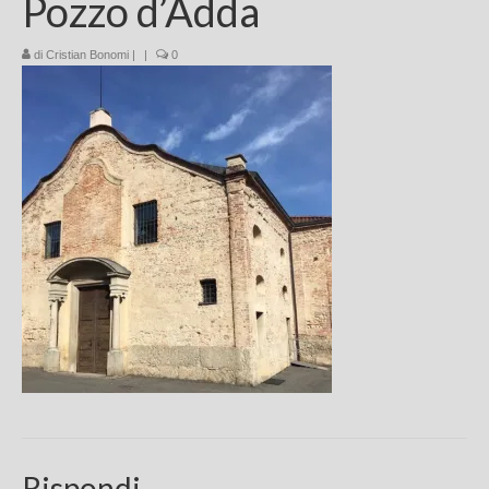
Pozzo d’Adda
Chi sono
di
Cristian Bonomi
|
|
0
FAQ
Contatti
Rispondi