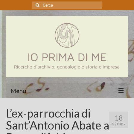
Cerca:
Menu
Home
L’ex-parrocchia di
18
Genealogia
Sant’Antonio Abate a
AGO 2017
Aziende