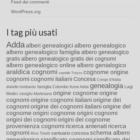
Feed dei commenti
WordPress.org
I tag più usati
Adda
alberi genealogici
albero genealogico
albero genealogico famiglia
albero genealogico
gratis
albero genealogico gratis dei cognomi
albero genealogico online
albero genialogico
araldica cognomi
cognome origine
castello Trezzo
cognomi
cognomi italiani
Concesa
Crespi d'Adda
genealogia
famiglia Colombo
Luigi
dialetto lombardo
fiume Adda
origine cognome
origine
Medici
naviglio Martesana
cognomi
origine cognomi italiani
origine dei
cognomi
origine dei cognomi italiani
origine del
cognome
origini cognome
origini cognomi
origini dei cognomi
origini del cognome
provenienza cognomi
ricerca antenati
ricerca
cognomi
schema albero
santuario concesa
Rino Tinelli
genealogico
significato cognomi
significato dei