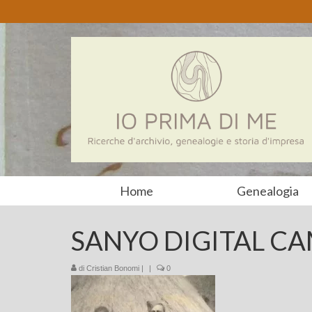
Home
Genealogia
SANYO DIGITAL C
di
Cristian Bonomi
|
|
0