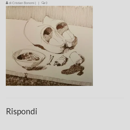
di
Cristian Bonomi
|
|
0
Chi sono
FAQ
Contatti
Rispondi