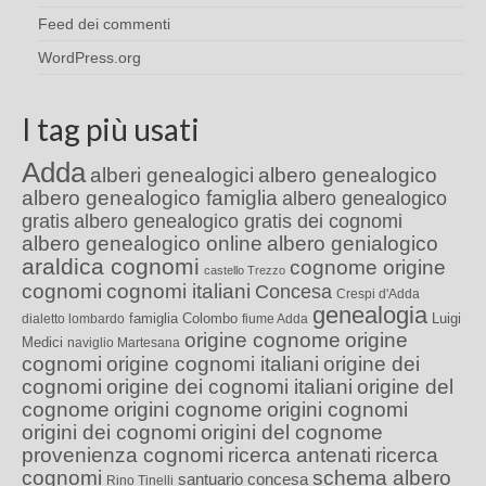
Feed dei commenti
WordPress.org
I tag più usati
Adda
alberi genealogici
albero genealogico
albero genealogico famiglia
albero genealogico
gratis
albero genealogico gratis dei cognomi
albero genealogico online
albero genialogico
araldica cognomi
cognome origine
castello Trezzo
cognomi
cognomi italiani
Concesa
Crespi d'Adda
genealogia
famiglia Colombo
Luigi
dialetto lombardo
fiume Adda
origine cognome
origine
Medici
naviglio Martesana
cognomi
origine cognomi italiani
origine dei
cognomi
origine dei cognomi italiani
origine del
cognome
origini cognome
origini cognomi
origini dei cognomi
origini del cognome
provenienza cognomi
ricerca antenati
ricerca
cognomi
schema albero
santuario concesa
Rino Tinelli