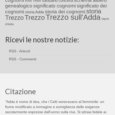
cognomi
schema albero
santuario concesa
Rino Tinelli
genealogico
significato cognomi
significato dei
storia
cognomi
storia dei cognomi
storia Adda
Trezzo sull'Adda
Trezzo
Trezzo
Vaprio
d'Adda
Ricevi le nostre notizie:
RSS - Articoli
RSS - Commenti
Citazione
"Adda è nome di dea, che i Celti veneravano al femminile: un
fiume modificato a immagine e somiglianza delle esigenze
secolarmente espresse dall'uomo sulla riva. Si sdraia fedele ai