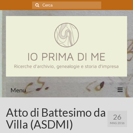
Cerca:
Menu
Home
Atto di Battesimo da
26
Genealogia
Villa (ASDMI)
MAG 2016
Aziende