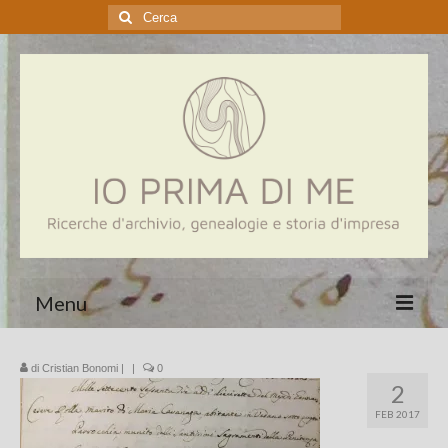
Cerca:
Menu
Home
di
Cristian Bonomi
|
|
0
2
Genealogia
FEB 2017
Aziende