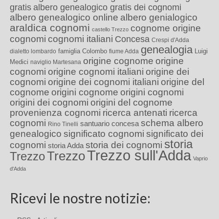
gratis
albero genealogico gratis dei cognomi
albero genealogico online
albero genialogico
araldica cognomi
cognome origine
castello Trezzo
cognomi
cognomi italiani
Concesa
Crespi d'Adda
genealogia
famiglia Colombo
Luigi
dialetto lombardo
fiume Adda
origine cognome
origine
Medici
naviglio Martesana
cognomi
origine cognomi italiani
origine dei
cognomi
origine dei cognomi italiani
origine del
cognome
origini cognome
origini cognomi
origini dei cognomi
origini del cognome
provenienza cognomi
ricerca antenati
ricerca
cognomi
schema albero
santuario concesa
Rino Tinelli
genealogico
significato cognomi
significato dei
storia
cognomi
storia dei cognomi
storia Adda
Trezzo sull'Adda
Trezzo
Trezzo
Vaprio
d'Adda
Ricevi le nostre notizie: