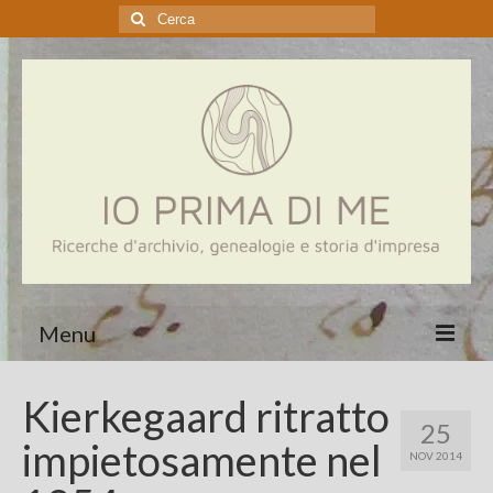
Cerca:
Menu
Home
Kierkegaard ritratto
25
Genealogia
impietosamente nel
NOV 2014
Aziende