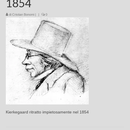
1854
Chi sono
di
Cristian Bonomi
|
|
0
FAQ
Contatti
Kierkegaard ritratto impietosamente nel 1854