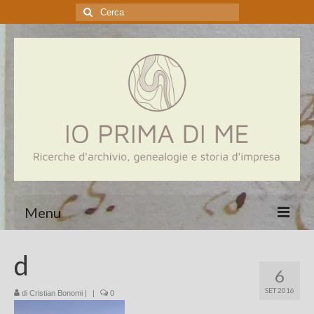
Cerca:
Menu
Home
d
6
Genealogia
SET 2016
di
Cristian Bonomi
|
|
0
Aziende