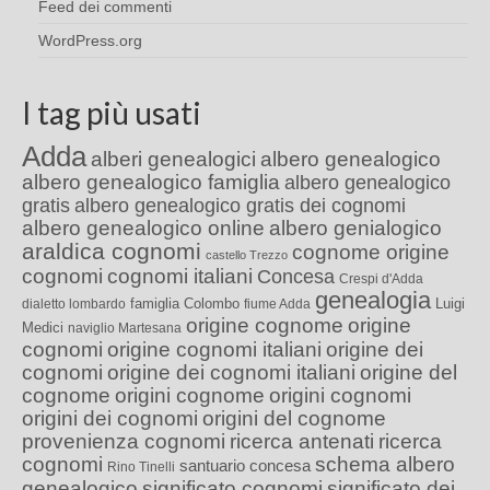
Feed dei commenti
WordPress.org
I tag più usati
Adda
alberi genealogici
albero genealogico
albero genealogico famiglia
albero genealogico
gratis
albero genealogico gratis dei cognomi
albero genealogico online
albero genialogico
araldica cognomi
cognome origine
castello Trezzo
cognomi
cognomi italiani
Concesa
Crespi d'Adda
genealogia
famiglia Colombo
Luigi
dialetto lombardo
fiume Adda
origine cognome
origine
Medici
naviglio Martesana
cognomi
origine cognomi italiani
origine dei
cognomi
origine dei cognomi italiani
origine del
cognome
origini cognome
origini cognomi
origini dei cognomi
origini del cognome
provenienza cognomi
ricerca antenati
ricerca
cognomi
schema albero
santuario concesa
Rino Tinelli
genealogico
significato cognomi
significato dei