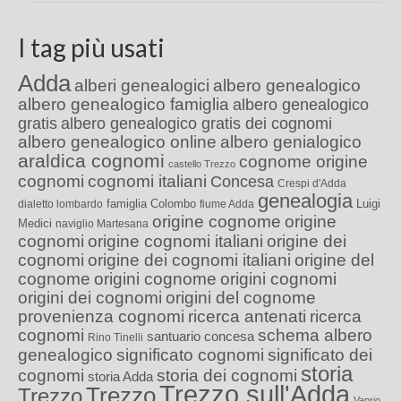
I tag più usati
Adda
alberi genealogici
albero genealogico
albero genealogico famiglia
albero genealogico
gratis
albero genealogico gratis dei cognomi
albero genealogico online
albero genialogico
araldica cognomi
cognome origine
castello Trezzo
cognomi
cognomi italiani
Concesa
Crespi d'Adda
genealogia
famiglia Colombo
Luigi
dialetto lombardo
fiume Adda
origine cognome
origine
Medici
naviglio Martesana
cognomi
origine cognomi italiani
origine dei
cognomi
origine dei cognomi italiani
origine del
cognome
origini cognome
origini cognomi
origini dei cognomi
origini del cognome
provenienza cognomi
ricerca antenati
ricerca
cognomi
schema albero
santuario concesa
Rino Tinelli
genealogico
significato cognomi
significato dei
storia
cognomi
storia dei cognomi
storia Adda
Trezzo sull'Adda
Trezzo
Trezzo
Vaprio