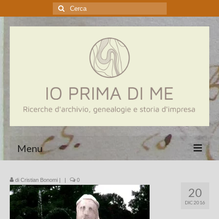
Cerca:
Menu
Home
di
Cristian Bonomi
|
|
0
20
Genealogia
DIC 2016
Aziende