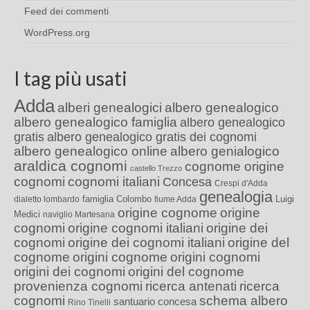
Feed dei commenti
WordPress.org
I tag più usati
Adda
alberi genealogici
albero genealogico
albero genealogico famiglia
albero genealogico
gratis
albero genealogico gratis dei cognomi
albero genealogico online
albero genialogico
araldica cognomi
cognome origine
castello Trezzo
cognomi
cognomi italiani
Concesa
Crespi d'Adda
genealogia
famiglia Colombo
Luigi
dialetto lombardo
fiume Adda
origine cognome
origine
Medici
naviglio Martesana
cognomi
origine cognomi italiani
origine dei
cognomi
origine dei cognomi italiani
origine del
cognome
origini cognome
origini cognomi
origini dei cognomi
origini del cognome
provenienza cognomi
ricerca antenati
ricerca
cognomi
schema albero
santuario concesa
Rino Tinelli