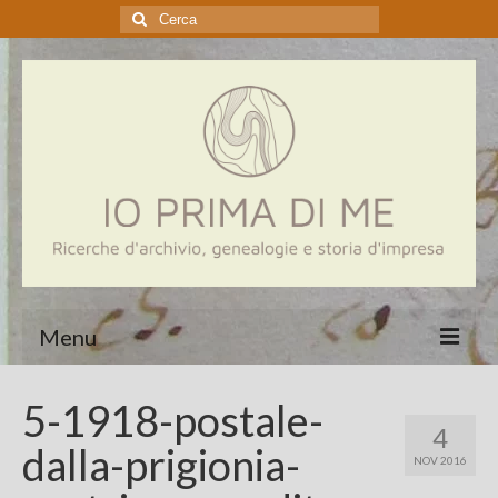
Cerca:
Menu
Home
5-1918-postale-
4
Genealogia
dalla-prigionia-
NOV 2016
Aziende