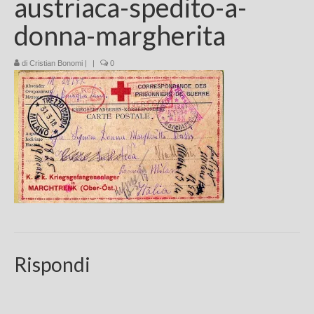
austriaca-spedito-a-
Chi sono
donna-margherita
FAQ
di
Cristian Bonomi
|
|
0
Contatti
Rispondi