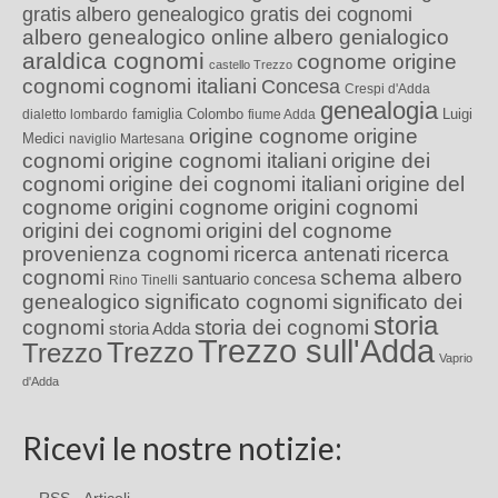
gratis
albero genealogico gratis dei cognomi
albero genealogico online
albero genialogico
araldica cognomi
cognome origine
castello Trezzo
cognomi
cognomi italiani
Concesa
Crespi d'Adda
genealogia
famiglia Colombo
Luigi
dialetto lombardo
fiume Adda
origine cognome
origine
Medici
naviglio Martesana
cognomi
origine cognomi italiani
origine dei
cognomi
origine dei cognomi italiani
origine del
cognome
origini cognome
origini cognomi
origini dei cognomi
origini del cognome
provenienza cognomi
ricerca antenati
ricerca
cognomi
schema albero
santuario concesa
Rino Tinelli
genealogico
significato cognomi
significato dei
storia
cognomi
storia dei cognomi
storia Adda
Trezzo sull'Adda
Trezzo
Trezzo
Vaprio
d'Adda
Ricevi le nostre notizie: