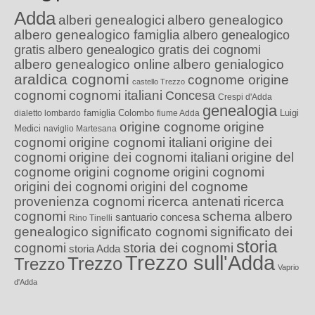
Adda
alberi genealogici
albero genealogico
albero genealogico famiglia
albero genealogico
gratis
albero genealogico gratis dei cognomi
albero genealogico online
albero genialogico
araldica cognomi
cognome origine
castello Trezzo
cognomi
cognomi italiani
Concesa
Crespi d'Adda
genealogia
famiglia Colombo
Luigi
dialetto lombardo
fiume Adda
origine cognome
origine
Medici
naviglio Martesana
cognomi
origine cognomi italiani
origine dei
cognomi
origine dei cognomi italiani
origine del
cognome
origini cognome
origini cognomi
origini dei cognomi
origini del cognome
provenienza cognomi
ricerca antenati
ricerca
cognomi
schema albero
santuario concesa
Rino Tinelli
genealogico
significato cognomi
significato dei
storia
cognomi
storia dei cognomi
storia Adda
Trezzo sull'Adda
Trezzo
Trezzo
Vaprio
d'Adda