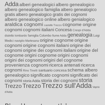
Adda
alberi genealogici
albero genealogico
albero genealogico famiglia
albero genealogico
gratis
albero genealogico gratis dei cognomi
albero genealogico online
albero genialogico
araldica cognomi
cognome origine
castello Trezzo
cognomi
cognomi italiani
Concesa
Crespi d'Adda
genealogia
famiglia Colombo
Luigi
dialetto lombardo
fiume Adda
origine cognome
origine
Medici
naviglio Martesana
cognomi
origine cognomi italiani
origine dei
cognomi
origine dei cognomi italiani
origine del
cognome
origini cognome
origini cognomi
origini dei cognomi
origini del cognome
provenienza cognomi
ricerca antenati
ricerca
cognomi
schema albero
santuario concesa
Rino Tinelli
genealogico
significato cognomi
significato dei
storia
cognomi
storia dei cognomi
storia Adda
Trezzo sull'Adda
Trezzo
Trezzo
Vaprio
d'Adda