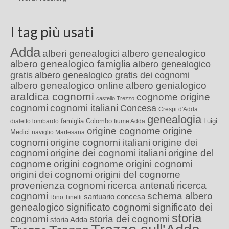
I tag più usati
Adda
alberi genealogici
albero genealogico
albero genealogico famiglia
albero genealogico
gratis
albero genealogico gratis dei cognomi
albero genealogico online
albero genialogico
araldica cognomi
cognome origine
castello Trezzo
cognomi
cognomi italiani
Concesa
Crespi d'Adda
genealogia
famiglia Colombo
Luigi
dialetto lombardo
fiume Adda
origine cognome
origine
Medici
naviglio Martesana
cognomi
origine cognomi italiani
origine dei
cognomi
origine dei cognomi italiani
origine del
cognome
origini cognome
origini cognomi
origini dei cognomi
origini del cognome
provenienza cognomi
ricerca antenati
ricerca
cognomi
schema albero
santuario concesa
Rino Tinelli
genealogico
significato cognomi
significato dei
storia
cognomi
storia dei cognomi
storia Adda