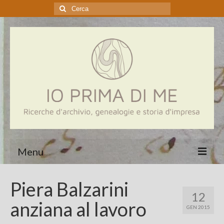
Cerca:
Menu
Home
Piera Balzarini
12
Genealogia
anziana al lavoro
GEN 2015
Aziende