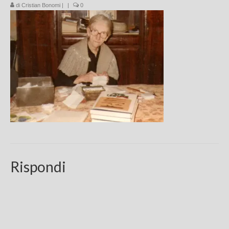
di
Cristian Bonomi
|
|
0
Chi sono
FAQ
Contatti
Rispondi