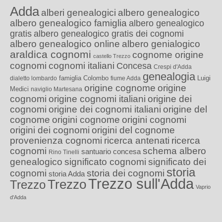
Adda
alberi genealogici
albero genealogico
albero genealogico famiglia
albero genealogico
gratis
albero genealogico gratis dei cognomi
albero genealogico online
albero genialogico
araldica cognomi
cognome origine
castello Trezzo
cognomi
cognomi italiani
Concesa
Crespi d'Adda
genealogia
famiglia Colombo
Luigi
dialetto lombardo
fiume Adda
origine cognome
origine
Medici
naviglio Martesana
cognomi
origine cognomi italiani
origine dei
cognomi
origine dei cognomi italiani
origine del
cognome
origini cognome
origini cognomi
origini dei cognomi
origini del cognome
provenienza cognomi
ricerca antenati
ricerca
cognomi
schema albero
santuario concesa
Rino Tinelli
genealogico
significato cognomi
significato dei
storia
cognomi
storia dei cognomi
storia Adda
Trezzo sull'Adda
Trezzo
Trezzo
Vaprio
d'Adda