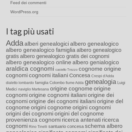
Feed dei commenti
WordPress.org
I tag più usati
Adda
alberi genealogici
albero genealogico
albero genealogico famiglia
albero genealogico
gratis
albero genealogico gratis dei cognomi
albero genealogico online
albero genialogico
araldica cognomi
cognome origine
castello Trezzo
cognomi
cognomi italiani
Concesa
Crespi d'Adda
genealogia
famiglia Colombo
Luigi
dialetto lombardo
fiume Adda
origine cognome
origine
Medici
naviglio Martesana
cognomi
origine cognomi italiani
origine dei
cognomi
origine dei cognomi italiani
origine del
cognome
origini cognome
origini cognomi
origini dei cognomi
origini del cognome
provenienza cognomi
ricerca antenati
ricerca
cognomi
schema albero
santuario concesa
Rino Tinelli