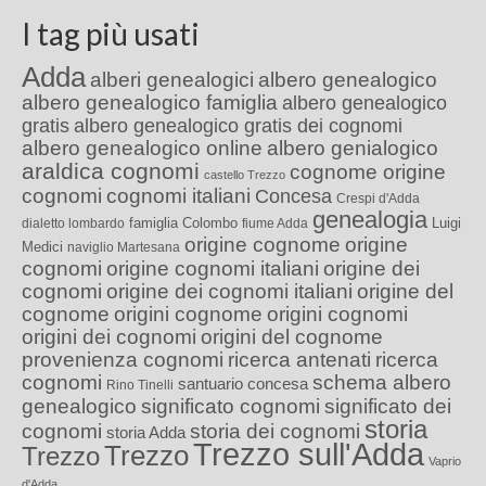
I tag più usati
Adda
alberi genealogici
albero genealogico
albero genealogico famiglia
albero genealogico
gratis
albero genealogico gratis dei cognomi
albero genealogico online
albero genialogico
araldica cognomi
cognome origine
castello Trezzo
cognomi
cognomi italiani
Concesa
Crespi d'Adda
genealogia
famiglia Colombo
Luigi
dialetto lombardo
fiume Adda
origine cognome
origine
Medici
naviglio Martesana
cognomi
origine cognomi italiani
origine dei
cognomi
origine dei cognomi italiani
origine del
cognome
origini cognome
origini cognomi
origini dei cognomi
origini del cognome
provenienza cognomi
ricerca antenati
ricerca
cognomi
schema albero
santuario concesa
Rino Tinelli
genealogico
significato cognomi
significato dei
storia
cognomi
storia dei cognomi
storia Adda
Trezzo sull'Adda
Trezzo
Trezzo
Vaprio
d'Adda