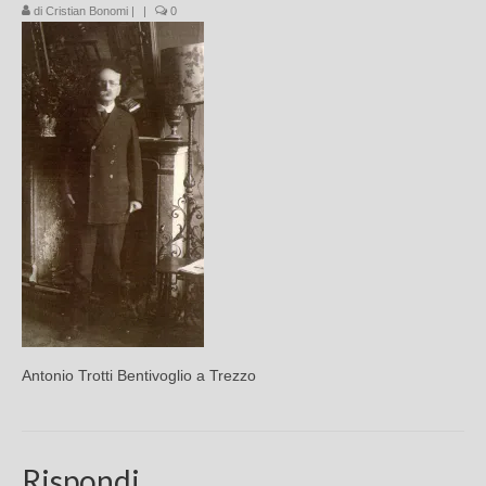
di
Cristian Bonomi
|
|
0
Chi sono
FAQ
Contatti
Antonio Trotti Bentivoglio a Trezzo
Rispondi