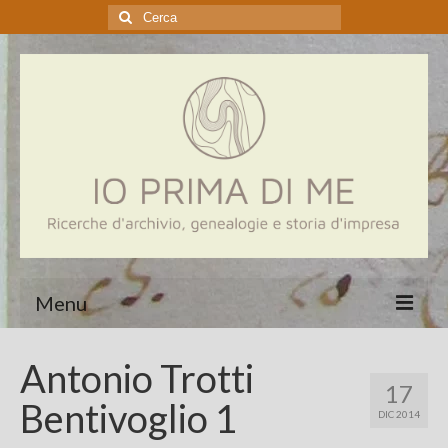
Cerca:
Menu
Home
Antonio Trotti
17
Genealogia
Bentivoglio 1
DIC 2014
Aziende