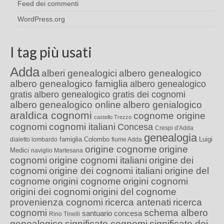
Feed dei commenti
WordPress.org
I tag più usati
Adda
alberi genealogici
albero genealogico
albero genealogico famiglia
albero genealogico
gratis
albero genealogico gratis dei cognomi
albero genealogico online
albero genialogico
araldica cognomi
cognome origine
castello Trezzo
cognomi
cognomi italiani
Concesa
Crespi d'Adda
genealogia
famiglia Colombo
Luigi
dialetto lombardo
fiume Adda
origine cognome
origine
Medici
naviglio Martesana
cognomi
origine cognomi italiani
origine dei
cognomi
origine dei cognomi italiani
origine del
cognome
origini cognome
origini cognomi
origini dei cognomi
origini del cognome
provenienza cognomi
ricerca antenati
ricerca
cognomi
schema albero
santuario concesa
Rino Tinelli
genealogico
significato cognomi
significato dei