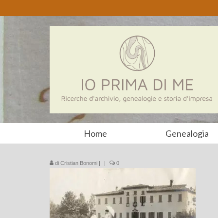
Home
Genealogia
di
Cristian Bonomi
|
|
0