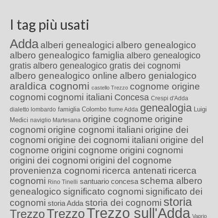
I tag più usati
Adda
alberi genealogici
albero genealogico
albero genealogico famiglia
albero genealogico
gratis
albero genealogico gratis dei cognomi
albero genealogico online
albero genialogico
araldica cognomi
cognome origine
castello Trezzo
cognomi
cognomi italiani
Concesa
Crespi d'Adda
genealogia
famiglia Colombo
Luigi
dialetto lombardo
fiume Adda
origine cognome
origine
Medici
naviglio Martesana
cognomi
origine cognomi italiani
origine dei
cognomi
origine dei cognomi italiani
origine del
cognome
origini cognome
origini cognomi
origini dei cognomi
origini del cognome
provenienza cognomi
ricerca antenati
ricerca
cognomi
schema albero
santuario concesa
Rino Tinelli
genealogico
significato cognomi
significato dei
storia
cognomi
storia dei cognomi
storia Adda
Trezzo sull'Adda
Trezzo
Trezzo
Vaprio