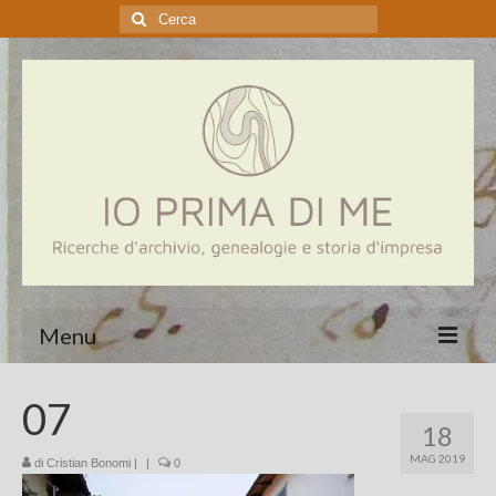
Cerca:
Menu
Home
07
18
Genealogia
MAG 2019
di
Cristian Bonomi
|
|
0
Aziende